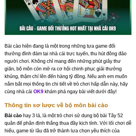
Bài cào hiện đang là một trong những tựa game đổi
thưởng đình đám tại nhà cái trực tuyến, thu hút đông đảo
người chơi. Không chỉ mang đến những phút giây thư
giãn, bộ môn còn mở ra cơ hội chinh phục giải thưởng
khủng, thậm chí lên đến hàng tỷ đồng. Nếu anh em muốn
nắm bắt mọi thông tin chi tiết về trò chơi hấp dẫn này, hãy
cùng nhà cái
OK9
khám phá ngay bài viết dưới đây!
Thông tin sơ lược về bộ môn bài cào
Bài cào
hay 3 lá, là một trò chơi sử dụng bộ bài Tây 52
quân để phân định thắng thua đầy kịch tính. Với lối chơi dễ
hiểu, game từ lâu đã trở thành lựa chọn yêu thích của