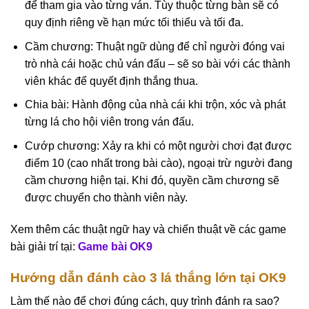
để tham gia vào từng ván. Tùy thuộc từng bàn sẽ có
quy định riêng về hạn mức tối thiểu và tối đa.
Cầm chương: Thuật ngữ dùng để chỉ người đóng vai
trò nhà cái hoặc chủ ván đấu – sẽ so bài với các thành
viên khác để quyết định thắng thua.
Chia bài: Hành động của nhà cái khi trộn, xóc và phát
từng lá cho hội viên trong ván đấu.
Cướp chương: Xảy ra khi có một người chơi đạt được
điểm 10 (cao nhất trong bài cào), ngoại trừ người đang
cầm chương hiện tại. Khi đó, quyền cầm chương sẽ
được chuyển cho thành viên này.
Xem thêm các thuật ngữ hay và chiến thuật về các game
bài giải trí tại:
Game bài OK9
Hướng dẫn đánh cào 3 lá thắng lớn tại OK9
Làm thế nào để chơi đúng cách, quy trình đánh ra sao?