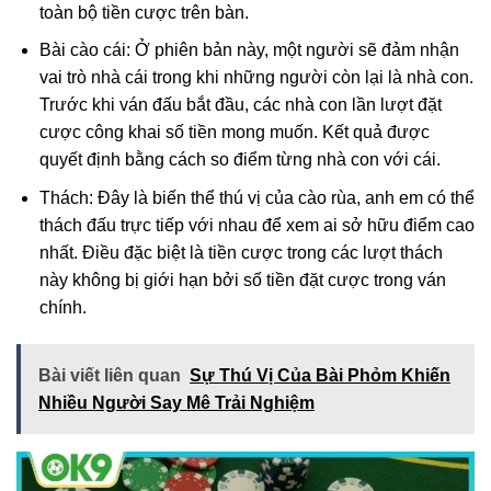
toàn bộ tiền cược trên bàn.
Bài cào cái: Ở phiên bản này, một người sẽ đảm nhận
vai trò nhà cái trong khi những người còn lại là nhà con.
Trước khi ván đấu bắt đầu, các nhà con lần lượt đặt
cược công khai số tiền mong muốn. Kết quả được
quyết định bằng cách so điểm từng nhà con với cái.
Thách: Đây là biến thể thú vị của cào rùa, anh em có thể
thách đấu trực tiếp với nhau để xem ai sở hữu điểm cao
nhất. Điều đặc biệt là tiền cược trong các lượt thách
này không bị giới hạn bởi số tiền đặt cược trong ván
chính.
Bài viết liên quan
Sự Thú Vị Của Bài Phỏm Khiến
Nhiều Người Say Mê Trải Nghiệm