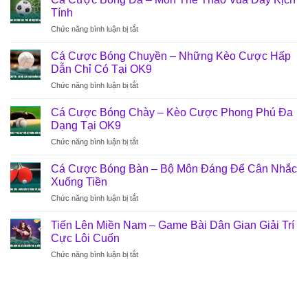
Bóng
Đề
Tính
Rổ
Theo
ở
Chức năng bình luận bị tắt
–
Phong
Cá
Môn
Cách
Cược
Cược
Cá Cược Bóng Chuyền – Những Kèo Cược Hấp
Miền
Bóng
Thể
Dẫn Chỉ Có Tại OK9
Bắc
Đá
Thao
ở
Chức năng bình luận bị tắt
–
Tiềm
Cá
Môn
Năng
Cược
Thể
Cá Cược Bóng Chày – Kèo Cược Phong Phú Đa
Năm
Bóng
Thao
Dạng Tại OK9
2025
Chuyền
Vua
ở
Chức năng bình luận bị tắt
–
Đầy
Cá
Những
Kịch
Cược
Kèo
Cá Cược Bóng Bàn – Bộ Môn Đáng Để Cân Nhắc
Tính
Bóng
Cược
Xuống Tiền
Chày
Hấp
ở
Chức năng bình luận bị tắt
–
Dẫn
Cá
Kèo
Chỉ
Cược
Cược
Tiến Lên Miền Nam – Game Bài Dân Gian Giải Trí
Có
Bóng
Phong
Cực Lôi Cuốn
Tại
Bàn
Phú
OK9
ở
Chức năng bình luận bị tắt
–
Đa
Tiến
Bộ
Dạng
Lên
Môn
Tại
Miền
Đáng
OK9
Nam
Để