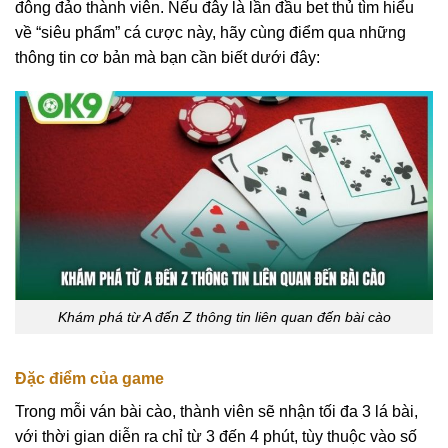
đông đảo thành viên. Nếu đây là lần đầu bet thủ tìm hiểu
về “siêu phẩm” cá cược này, hãy cùng điểm qua những
thông tin cơ bản mà bạn cần biết dưới đây:
Khám phá từ A đến Z thông tin liên quan đến bài cào
Đặc điểm của game
Trong mỗi ván bài cào, thành viên sẽ nhận tối đa 3 lá bài,
với thời gian diễn ra chỉ từ 3 đến 4 phút, tùy thuộc vào số