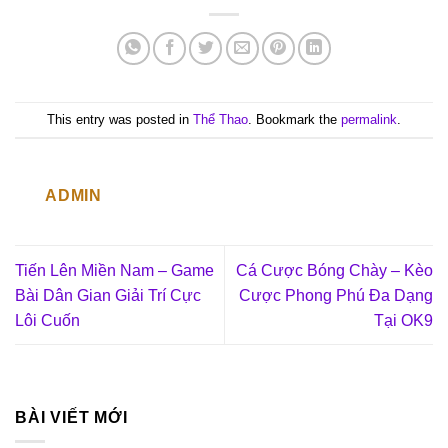
This entry was posted in
Thể Thao
. Bookmark the
permalink
.
ADMIN
Tiến Lên Miền Nam – Game
Cá Cược Bóng Chày – Kèo
Bài Dân Gian Giải Trí Cực
Cược Phong Phú Đa Dạng
Lôi Cuốn
Tại OK9
BÀI VIẾT MỚI