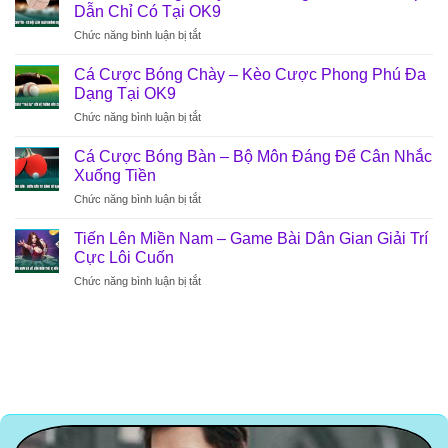
Bóng
Thể
Dẫn Chỉ Có Tại OK9
Bắc
Đá
Thao
ở
Chức năng bình luận bị tắt
–
Tiềm
Cá
Môn
Năng
Cược
Thể
Cá Cược Bóng Chày – Kèo Cược Phong Phú Đa
Năm
Bóng
Thao
Dạng Tại OK9
2025
Chuyền
Vua
ở
Chức năng bình luận bị tắt
–
Đầy
Cá
Những
Kịch
Cược
Kèo
Cá Cược Bóng Bàn – Bộ Môn Đáng Để Cân Nhắc
Tính
Bóng
Cược
Xuống Tiền
Chày
Hấp
ở
Chức năng bình luận bị tắt
–
Dẫn
Cá
Kèo
Chỉ
Cược
Cược
Tiến Lên Miền Nam – Game Bài Dân Gian Giải Trí
Có
Bóng
Phong
Cực Lôi Cuốn
Tại
Bàn
Phú
OK9
ở
Chức năng bình luận bị tắt
–
Đa
Tiến
Bộ
Dạng
Lên
Môn
Tại
Miền
Đáng
OK9
Nam
Để
–
Cân
Game
Nhắc
Bài
Xuống
Dân
Tiền
Gian