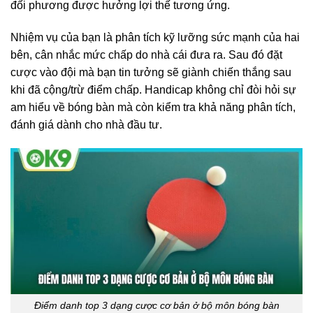
đối phương được hưởng lợi thế tương ứng.
Nhiệm vụ của bạn là phân tích kỹ lưỡng sức mạnh của hai
bên, cân nhắc mức chấp do nhà cái đưa ra. Sau đó đặt
cược vào đội mà bạn tin tưởng sẽ giành chiến thắng sau
khi đã cộng/trừ điểm chấp. Handicap không chỉ đòi hỏi sự
am hiểu về bóng bàn mà còn kiểm tra khả năng phân tích,
đánh giá dành cho nhà đầu tư.
Điểm danh top 3 dạng cược cơ bản ở bộ môn bóng bàn