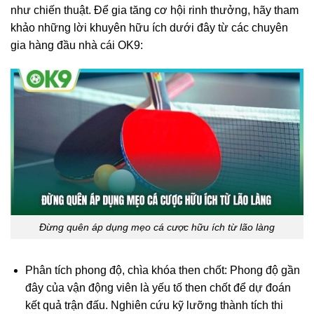
như chiến thuật. Để gia tăng cơ hội rinh thưởng, hãy tham
khảo những lời khuyên hữu ích dưới đây từ các chuyên
gia hàng đầu nhà cái OK9:
Đừng quên áp dụng mẹo cá cược hữu ích từ lão làng
Phân tích phong độ, chìa khóa then chốt: Phong độ gần
đây của vận động viên là yếu tố then chốt để dự đoán
kết quả trận đấu. Nghiên cứu kỹ lưỡng thành tích thi